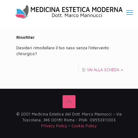
Rinofiller
Desideri rimodellare il tuo naso senza l'intervento
chirurgico?
VAI ALLA SCHEDA >
© 2001 Medicina Estetica del Dott. Marco Mannucci – Via
Tuscolana, 346 00181 Roma - PIVA: 09553311003
Privacy Policy
-
Cookie Policy