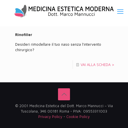
Rinofiller
Desideri rimodellare il tuo naso senza l'intervento
chirurgico?
VAI ALLA SCHEDA >
© 2001 Medicina Estetica del Dott. Marco Mannucci – Via
Tuscolana, 346 00181 Roma - PIVA: 09553311003
Privacy Policy
-
Cookie Policy