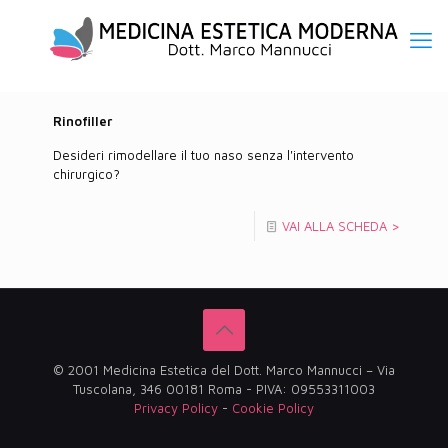
Rinofiller
Desideri rimodellare il tuo naso senza l'intervento
chirurgico?
VAI ALLA SCHEDA >
© 2001 Medicina Estetica del Dott. Marco Mannucci – Via
Tuscolana, 346 00181 Roma - PIVA: 09553311003
Privacy Policy
-
Cookie Policy