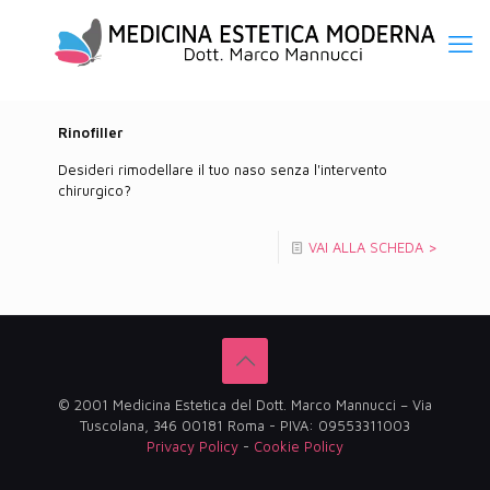
Rinofiller
Desideri rimodellare il tuo naso senza l'intervento
chirurgico?
VAI ALLA SCHEDA >
© 2001 Medicina Estetica del Dott. Marco Mannucci – Via
Tuscolana, 346 00181 Roma - PIVA: 09553311003
Privacy Policy
-
Cookie Policy