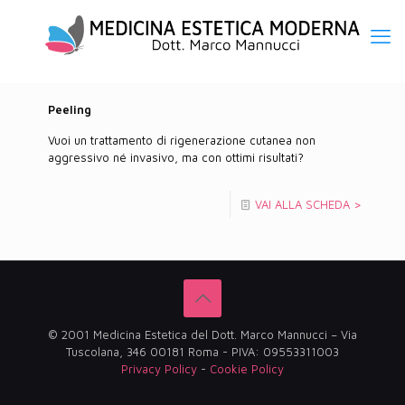
Peeling
Vuoi un trattamento di rigenerazione cutanea non
aggressivo né invasivo, ma con ottimi risultati?
VAI ALLA SCHEDA >
© 2001 Medicina Estetica del Dott. Marco Mannucci – Via
Tuscolana, 346 00181 Roma - PIVA: 09553311003
Privacy Policy
-
Cookie Policy