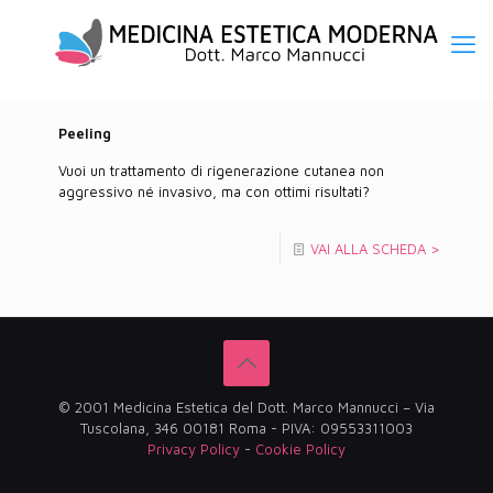
Peeling
Vuoi un trattamento di rigenerazione cutanea non
aggressivo né invasivo, ma con ottimi risultati?
VAI ALLA SCHEDA >
© 2001 Medicina Estetica del Dott. Marco Mannucci – Via
Tuscolana, 346 00181 Roma - PIVA: 09553311003
Privacy Policy
-
Cookie Policy