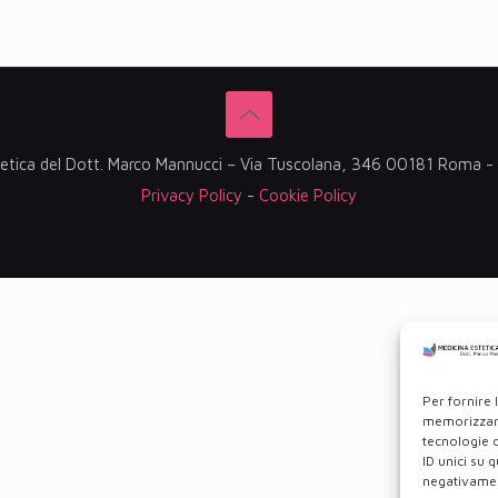
etica del Dott. Marco Mannucci – Via Tuscolana, 346 00181 Roma
Privacy Policy
-
Cookie Policy
Per fornire 
memorizzare
tecnologie 
ID unici su 
negativament