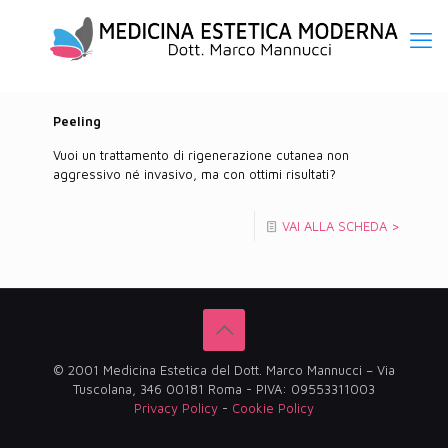
Peeling
Vuoi un trattamento di rigenerazione cutanea non
aggressivo né invasivo, ma con ottimi risultati?
VAI ALLA SCHEDA >
© 2001 Medicina Estetica del Dott. Marco Mannucci – Via
Tuscolana, 346 00181 Roma - PIVA: 09553311003
Privacy Policy
-
Cookie Policy