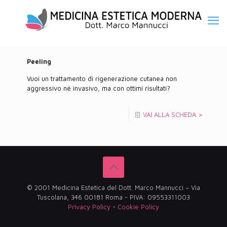
Peeling
Vuoi un trattamento di rigenerazione cutanea non
aggressivo né invasivo, ma con ottimi risultati?
VAI ALLA SCHEDA >
© 2001 Medicina Estetica del Dott. Marco Mannucci – Via
Tuscolana, 346 00181 Roma - PIVA: 09553311003
Privacy Policy
-
Cookie Policy