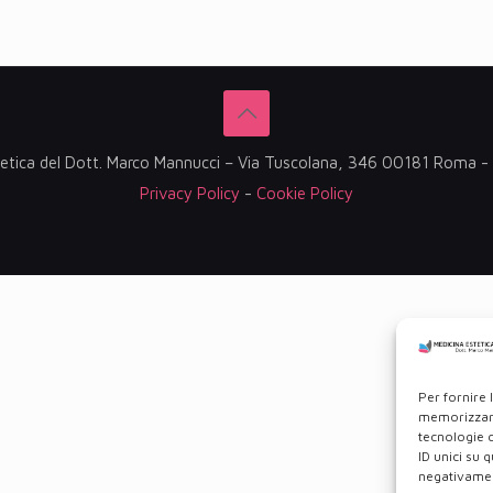
etica del Dott. Marco Mannucci – Via Tuscolana, 346 00181 Roma
Privacy Policy
-
Cookie Policy
Per fornire 
memorizzare
tecnologie 
ID unici su 
negativament