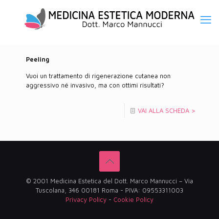
Peeling
Vuoi un trattamento di rigenerazione cutanea non
aggressivo né invasivo, ma con ottimi risultati?
VAI ALLA SCHEDA >
© 2001 Medicina Estetica del Dott. Marco Mannucci – Via
Tuscolana, 346 00181 Roma - PIVA: 09553311003
Privacy Policy
-
Cookie Policy