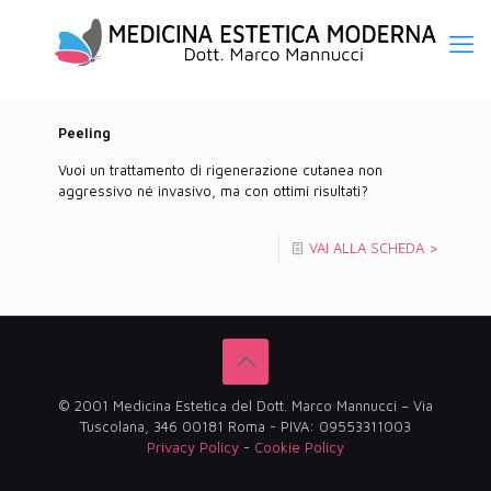
Peeling
Vuoi un trattamento di rigenerazione cutanea non
aggressivo né invasivo, ma con ottimi risultati?
VAI ALLA SCHEDA >
© 2001 Medicina Estetica del Dott. Marco Mannucci – Via
Tuscolana, 346 00181 Roma - PIVA: 09553311003
Privacy Policy
-
Cookie Policy