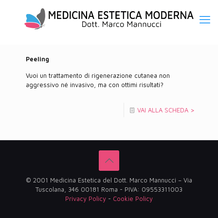
Peeling
Vuoi un trattamento di rigenerazione cutanea non
aggressivo né invasivo, ma con ottimi risultati?
VAI ALLA SCHEDA >
© 2001 Medicina Estetica del Dott. Marco Mannucci – Via
Tuscolana, 346 00181 Roma - PIVA: 09553311003
Privacy Policy
-
Cookie Policy