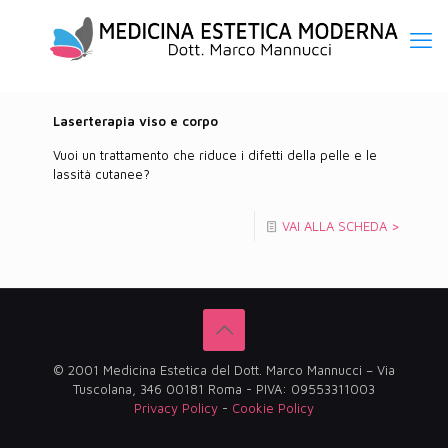
Laserterapia viso e corpo
Vuoi un trattamento che riduce i difetti della pelle e le
lassità cutanee?
VAI ALLA SCHEDA >
© 2001 Medicina Estetica del Dott. Marco Mannucci – Via
Tuscolana, 346 00181 Roma - PIVA: 09553311003
Privacy Policy
-
Cookie Policy