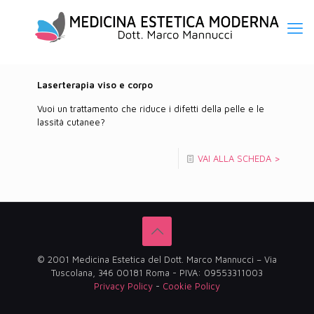
Laserterapia viso e corpo
Vuoi un trattamento che riduce i difetti della pelle e le
lassità cutanee?
VAI ALLA SCHEDA >
© 2001 Medicina Estetica del Dott. Marco Mannucci – Via
Tuscolana, 346 00181 Roma - PIVA: 09553311003
Privacy Policy
-
Cookie Policy