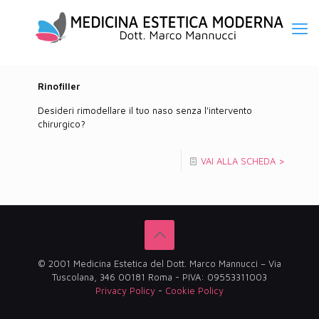
Rinofiller
Desideri rimodellare il tuo naso senza l'intervento
chirurgico?
VAI ALLA SCHEDA >
© 2001 Medicina Estetica del Dott. Marco Mannucci – Via
Tuscolana, 346 00181 Roma - PIVA: 09553311003
Privacy Policy
-
Cookie Policy