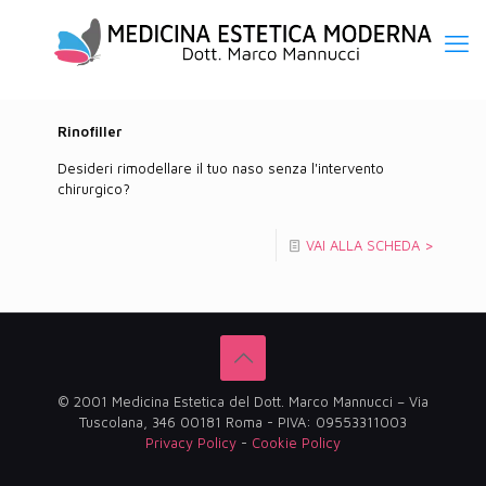
Rinofiller
Desideri rimodellare il tuo naso senza l'intervento
chirurgico?
VAI ALLA SCHEDA >
© 2001 Medicina Estetica del Dott. Marco Mannucci – Via
Tuscolana, 346 00181 Roma - PIVA: 09553311003
Privacy Policy
-
Cookie Policy