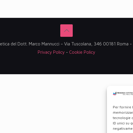
etica del Dott. Marco Mannucci – Via Tuscolana, 346 00181 Roma
Privacy Policy
-
Cookie Policy
Per fornire 
memorizzare
tecnologie 
ID unici su 
negativament