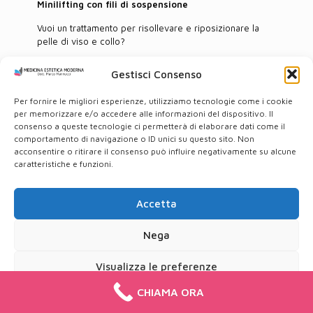
Minilifting con fili di sospensione
Vuoi un trattamento per risollevare e riposizionare la
pelle di viso e collo?
Gestisci Consenso
VAI ALLA SCHEDA >
Per fornire le migliori esperienze, utilizziamo tecnologie come i cookie
per memorizzare e/o accedere alle informazioni del dispositivo. Il
consenso a queste tecnologie ci permetterà di elaborare dati come il
comportamento di navigazione o ID unici su questo sito. Non
acconsentire o ritirare il consenso può influire negativamente su alcune
caratteristiche e funzioni.
© 2001 Medicina Estetica del Dott. Marco Mannucci – Via
Tuscolana, 346 00181 Roma - PIVA: 09553311003
Accetta
Privacy Policy
-
Cookie Policy
Nega
Visualizza le preferenze
CHIAMA ORA
Cookie Policy
Privacy Policy