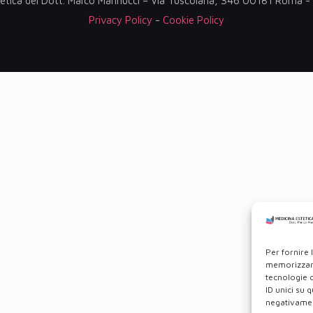
etica del Dott. Marco Mannucci – Via Tuscolana, 346 00181 Roma
Privacy Policy
-
Cookie Policy
Per fornire 
memorizzare
tecnologie 
ID unici su 
negativament