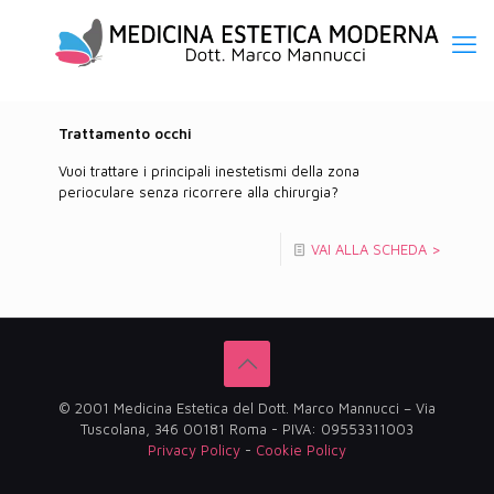
Trattamento occhi
Vuoi trattare i principali inestetismi della zona
perioculare senza ricorrere alla chirurgia?
VAI ALLA SCHEDA >
© 2001 Medicina Estetica del Dott. Marco Mannucci – Via
Tuscolana, 346 00181 Roma - PIVA: 09553311003
Privacy Policy
-
Cookie Policy