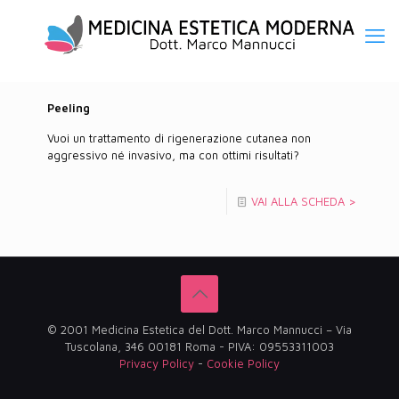
Peeling
Vuoi un trattamento di rigenerazione cutanea non
aggressivo né invasivo, ma con ottimi risultati?
VAI ALLA SCHEDA >
© 2001 Medicina Estetica del Dott. Marco Mannucci – Via
Tuscolana, 346 00181 Roma - PIVA: 09553311003
Privacy Policy
-
Cookie Policy