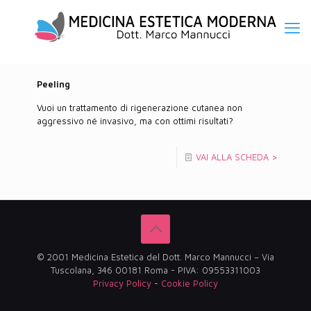
Peeling
Vuoi un trattamento di rigenerazione cutanea non
aggressivo né invasivo, ma con ottimi risultati?
VAI ALLA SCHEDA >
© 2001 Medicina Estetica del Dott. Marco Mannucci – Via
Tuscolana, 346 00181 Roma - PIVA: 09553311003
Privacy Policy
-
Cookie Policy