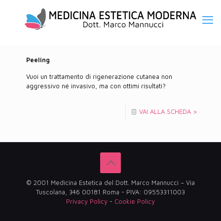
Peeling
Vuoi un trattamento di rigenerazione cutanea non
aggressivo né invasivo, ma con ottimi risultati?
VAI ALLA SCHEDA >
© 2001 Medicina Estetica del Dott. Marco Mannucci – Via
Tuscolana, 346 00181 Roma - PIVA: 09553311003
Privacy Policy
-
Cookie Policy