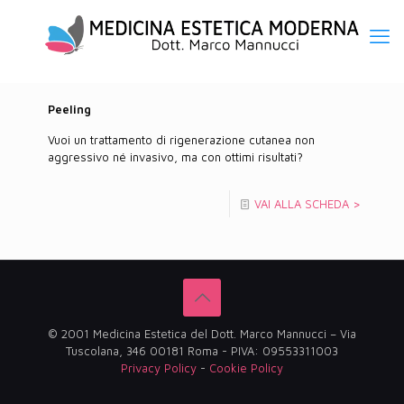
Peeling
Vuoi un trattamento di rigenerazione cutanea non
aggressivo né invasivo, ma con ottimi risultati?
VAI ALLA SCHEDA >
© 2001 Medicina Estetica del Dott. Marco Mannucci – Via
Tuscolana, 346 00181 Roma - PIVA: 09553311003
Privacy Policy
-
Cookie Policy