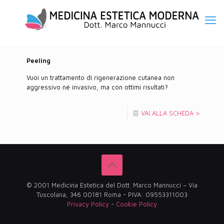
Peeling
Vuoi un trattamento di rigenerazione cutanea non
aggressivo né invasivo, ma con ottimi risultati?
VAI ALLA SCHEDA >
© 2001 Medicina Estetica del Dott. Marco Mannucci – Via
Tuscolana, 346 00181 Roma - PIVA: 09553311003
Privacy Policy
-
Cookie Policy