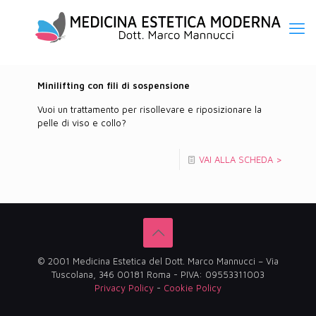
Minilifting con fili di sospensione
Vuoi un trattamento per risollevare e riposizionare la
pelle di viso e collo?
VAI ALLA SCHEDA >
© 2001 Medicina Estetica del Dott. Marco Mannucci – Via
Tuscolana, 346 00181 Roma - PIVA: 09553311003
Privacy Policy
-
Cookie Policy