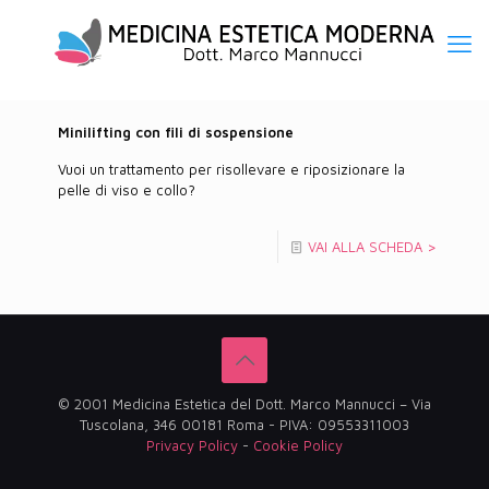
Minilifting con fili di sospensione
Vuoi un trattamento per risollevare e riposizionare la
pelle di viso e collo?
VAI ALLA SCHEDA >
© 2001 Medicina Estetica del Dott. Marco Mannucci – Via
Tuscolana, 346 00181 Roma - PIVA: 09553311003
Privacy Policy
-
Cookie Policy