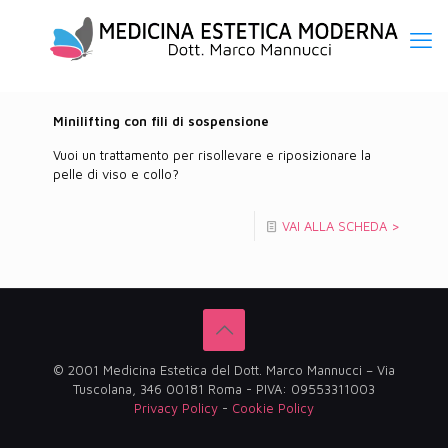
Minilifting con fili di sospensione
Vuoi un trattamento per risollevare e riposizionare la
pelle di viso e collo?
VAI ALLA SCHEDA >
© 2001 Medicina Estetica del Dott. Marco Mannucci – Via
Tuscolana, 346 00181 Roma - PIVA: 09553311003
Privacy Policy
-
Cookie Policy