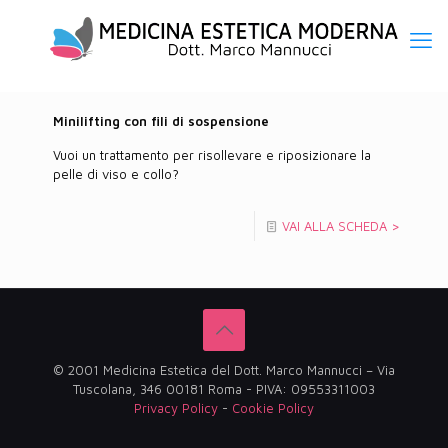
Minilifting con fili di sospensione
Vuoi un trattamento per risollevare e riposizionare la
pelle di viso e collo?
VAI ALLA SCHEDA >
© 2001 Medicina Estetica del Dott. Marco Mannucci – Via
Tuscolana, 346 00181 Roma - PIVA: 09553311003
Privacy Policy
-
Cookie Policy