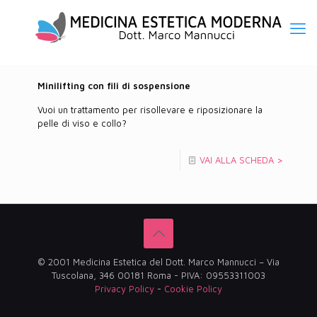
Minilifting con fili di sospensione
Vuoi un trattamento per risollevare e riposizionare la
pelle di viso e collo?
VAI ALLA SCHEDA >
© 2001 Medicina Estetica del Dott. Marco Mannucci – Via
Tuscolana, 346 00181 Roma - PIVA: 09553311003
Privacy Policy
-
Cookie Policy