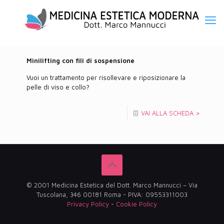
Minilifting con fili di sospensione
Vuoi un trattamento per risollevare e riposizionare la
pelle di viso e collo?
VAI ALLA SCHEDA >
© 2001 Medicina Estetica del Dott. Marco Mannucci – Via
Tuscolana, 346 00181 Roma - PIVA: 09553311003
Privacy Policy
-
Cookie Policy