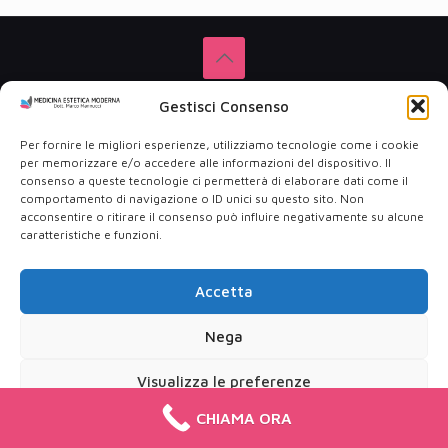
© 2001 Medicina Estetica del Dott. Marco Mannucci – Via
Gestisci Consenso
Tuscolana, 346 00181 Roma - PIVA: 09553311003
Privacy Policy
-
Cookie Policy
Per fornire le migliori esperienze, utilizziamo tecnologie come i cookie
per memorizzare e/o accedere alle informazioni del dispositivo. Il
consenso a queste tecnologie ci permetterà di elaborare dati come il
comportamento di navigazione o ID unici su questo sito. Non
acconsentire o ritirare il consenso può influire negativamente su alcune
caratteristiche e funzioni.
Accetta
Nega
Visualizza le preferenze
CHIAMA ORA
Cookie Policy
Privacy Policy