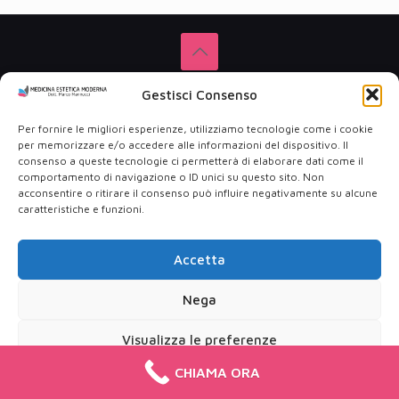
© 2001 Medicina Estetica del Dott. Marco Mannucci – Via
Gestisci Consenso
Tuscolana, 346 00181 Roma - PIVA: 09553311003
Privacy Policy
-
Cookie Policy
Per fornire le migliori esperienze, utilizziamo tecnologie come i cookie
per memorizzare e/o accedere alle informazioni del dispositivo. Il
consenso a queste tecnologie ci permetterà di elaborare dati come il
comportamento di navigazione o ID unici su questo sito. Non
acconsentire o ritirare il consenso può influire negativamente su alcune
caratteristiche e funzioni.
Accetta
Nega
Visualizza le preferenze
CHIAMA ORA
Cookie Policy
Privacy Policy