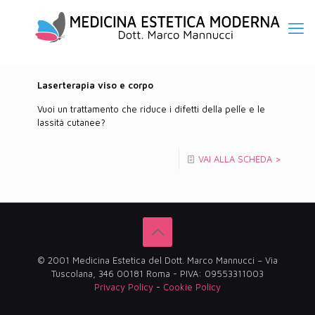
Laserterapia viso e corpo
Vuoi un trattamento che riduce i difetti della pelle e le
lassità cutanee?
VAI ALLA SCHEDA >
© 2001 Medicina Estetica del Dott. Marco Mannucci – Via
Tuscolana, 346 00181 Roma - PIVA: 09553311003
Privacy Policy
-
Cookie Policy