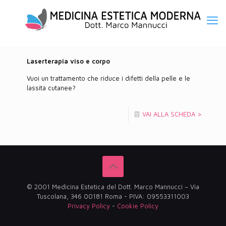
Laserterapia viso e corpo
Vuoi un trattamento che riduce i difetti della pelle e le
lassità cutanee?
VAI ALLA SCHEDA >
© 2001 Medicina Estetica del Dott. Marco Mannucci – Via
Tuscolana, 346 00181 Roma - PIVA: 09553311003
Privacy Policy
-
Cookie Policy