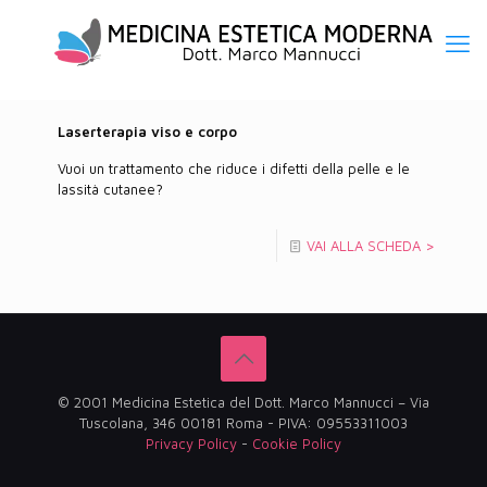
Laserterapia viso e corpo
Vuoi un trattamento che riduce i difetti della pelle e le
lassità cutanee?
VAI ALLA SCHEDA >
© 2001 Medicina Estetica del Dott. Marco Mannucci – Via
Tuscolana, 346 00181 Roma - PIVA: 09553311003
Privacy Policy
-
Cookie Policy