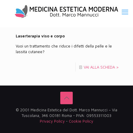
Laserterapia viso e corpo
Vuoi un trattamento che riduce i difetti della pelle e le
lassità cutanee?
VAI ALLA SCHEDA >
© 2001 Medicina Estetica del Dott. Marco Mannucci – Via
Tuscolana, 346 00181 Roma - PIVA: 09553311003
Privacy Policy
-
Cookie Policy