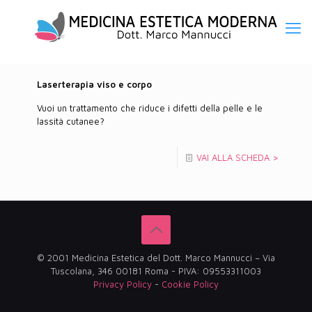
Laserterapia viso e corpo
Vuoi un trattamento che riduce i difetti della pelle e le
lassità cutanee?
VAI ALLA SCHEDA >
© 2001 Medicina Estetica del Dott. Marco Mannucci – Via
Tuscolana, 346 00181 Roma - PIVA: 09553311003
Privacy Policy
-
Cookie Policy