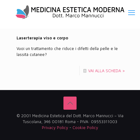
Laserterapia viso e corpo
Vuoi un trattamento che riduce i difetti della pelle e le
lassità cutanee?
VAI ALLA SCHEDA >
© 2001 Medicina Estetica del Dott. Marco Mannucci – Via
Tuscolana, 346 00181 Roma - PIVA: 09553311003
Privacy Policy
-
Cookie Policy