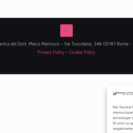
etica del Dott. Marco Mannucci – Via Tuscolana, 346 00181 Roma
Privacy Policy
-
Cookie Policy
Per fornire 
memorizzare
tecnologie 
ID unici su 
negativament