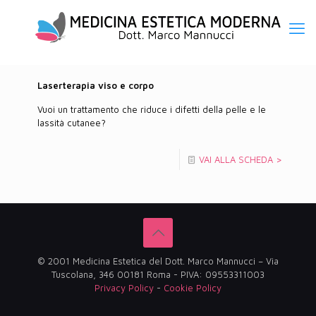
Laserterapia viso e corpo
Vuoi un trattamento che riduce i difetti della pelle e le
lassità cutanee?
VAI ALLA SCHEDA >
© 2001 Medicina Estetica del Dott. Marco Mannucci – Via
Tuscolana, 346 00181 Roma - PIVA: 09553311003
Privacy Policy
-
Cookie Policy