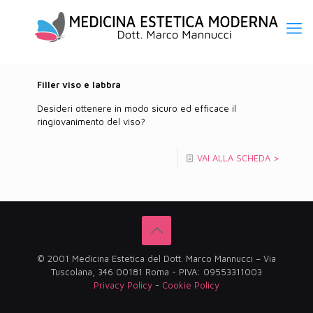
Filler viso e labbra
Desideri ottenere in modo sicuro ed efficace il
ringiovanimento del viso?
VAI ALLA SCHEDA >
© 2001 Medicina Estetica del Dott. Marco Mannucci – Via
Tuscolana, 346 00181 Roma - PIVA: 09553311003
Privacy Policy
-
Cookie Policy