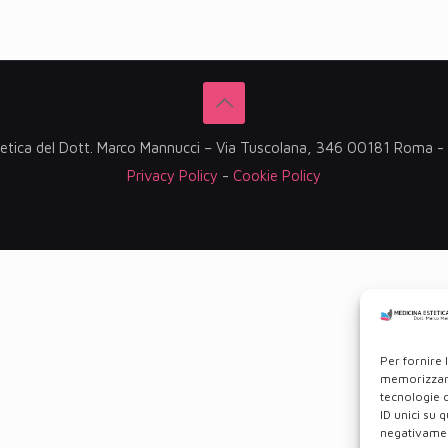
etica del Dott. Marco Mannucci – Via Tuscolana, 346 00181 Roma
Privacy Policy
-
Cookie Policy
Per fornire 
memorizzare
tecnologie 
ID unici su 
negativament