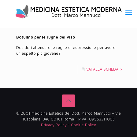
Botulino per le rughe del viso
Desideri attenuare le rughe di espressione per avere
un aspetto più giovane?
VAI ALLA SCHEDA >
© 2001 Medicina Estetica del Dott. Marco Mannucci – Via
Tuscolana, 346 00181 Roma - PIVA: 09553311003
Privacy Policy
-
Cookie Policy