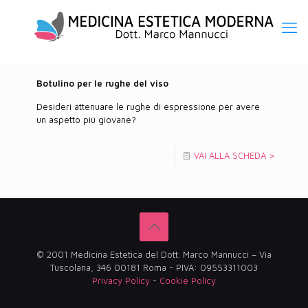
Botulino per le rughe del viso
Desideri attenuare le rughe di espressione per avere
un aspetto più giovane?
VAI ALLA SCHEDA >
© 2001 Medicina Estetica del Dott. Marco Mannucci – Via
Tuscolana, 346 00181 Roma - PIVA: 09553311003
Privacy Policy
-
Cookie Policy