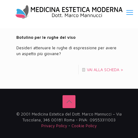
Botulino per le rughe del viso
Desideri attenuare le rughe di espressione per avere
un aspetto più giovane?
VAI ALLA SCHEDA >
© 2001 Medicina Estetica del Dott. Marco Mannucci – Via
Tuscolana, 346 00181 Roma - PIVA: 09553311003
Privacy Policy
-
Cookie Policy