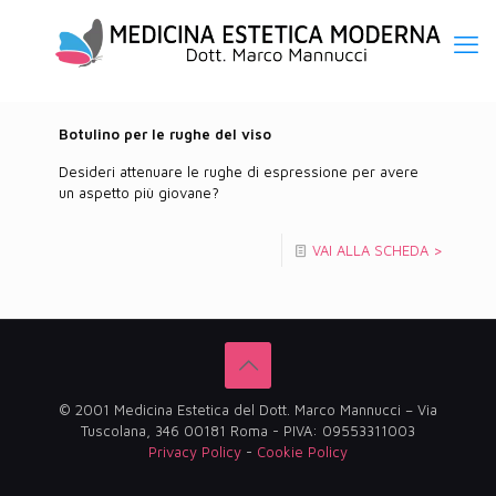
Botulino per le rughe del viso
Desideri attenuare le rughe di espressione per avere
un aspetto più giovane?
VAI ALLA SCHEDA >
© 2001 Medicina Estetica del Dott. Marco Mannucci – Via
Tuscolana, 346 00181 Roma - PIVA: 09553311003
Privacy Policy
-
Cookie Policy