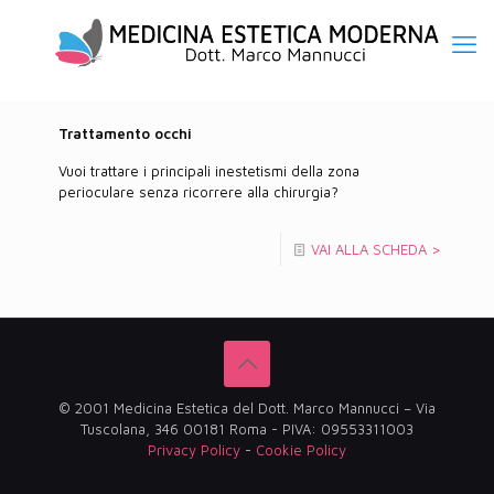
Trattamento occhi
Vuoi trattare i principali inestetismi della zona
perioculare senza ricorrere alla chirurgia?
VAI ALLA SCHEDA >
© 2001 Medicina Estetica del Dott. Marco Mannucci – Via
Tuscolana, 346 00181 Roma - PIVA: 09553311003
Privacy Policy
-
Cookie Policy