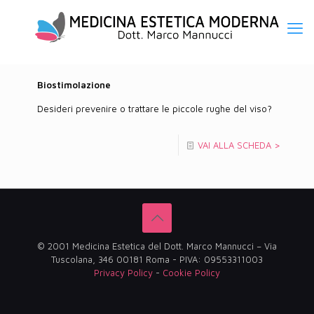
Biostimolazione
Desideri prevenire o trattare le piccole rughe del viso?
VAI ALLA SCHEDA >
© 2001 Medicina Estetica del Dott. Marco Mannucci – Via
Tuscolana, 346 00181 Roma - PIVA: 09553311003
Privacy Policy
-
Cookie Policy